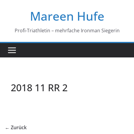
Zum
Mareen Hufe
Inhalt
springen
Profi-Triathletin – mehrfache Ironman Siegerin
2018 11 RR 2
← Zurück