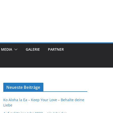
MEDIA
GALERIE
PARTNER
Neueste Beiträge
Ko Aloha la Ea – Keep Your Love – Behalte deine
Liebe