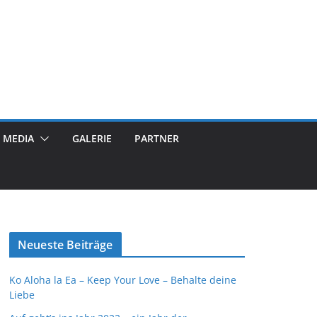
MEDIA
GALERIE
PARTNER
Neueste Beiträge
Ko Aloha la Ea – Keep Your Love – Behalte deine
Liebe