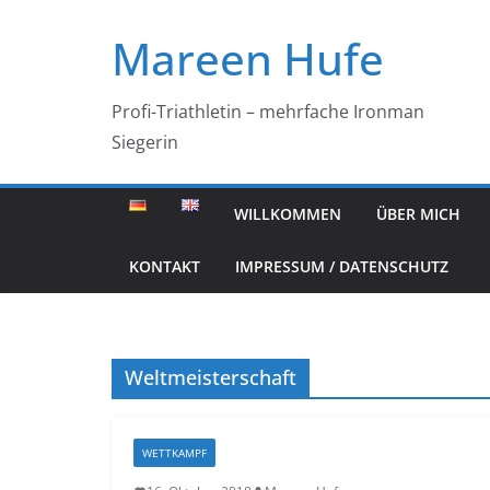
Zum
Mareen Hufe
Inhalt
springen
Profi-Triathletin – mehrfache Ironman
Siegerin
WILLKOMMEN
ÜBER MICH
KONTAKT
IMPRESSUM / DATENSCHUTZ
Weltmeisterschaft
WETTKAMPF